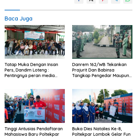
Baca Juga
Tatap Muka Dengan Insan
Danrem 162/WB Tekankan
Pers, Dandim Loteng :
Prajurit Dan Babinsa
Pentingnya peran media
Tangkap Pengedar Maupun
dalam membangun opini
Pemakai Narkoba
publik yang sehat dan
obyektif
Tinggi Antusias Pendaftaran
Buka Dies Natalies Ke-8,
Mahasiswa Baru Poltekpar
Poltekpar Lombok Gelar Fun