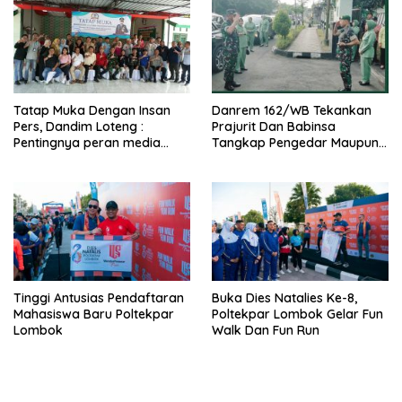
Tatap Muka Dengan Insan
Danrem 162/WB Tekankan
Pers, Dandim Loteng :
Prajurit Dan Babinsa
Pentingnya peran media
Tangkap Pengedar Maupun
dalam membangun opini
Pemakai Narkoba
publik yang sehat dan
obyektif
Tinggi Antusias Pendaftaran
Buka Dies Natalies Ke-8,
Mahasiswa Baru Poltekpar
Poltekpar Lombok Gelar Fun
Lombok
Walk Dan Fun Run