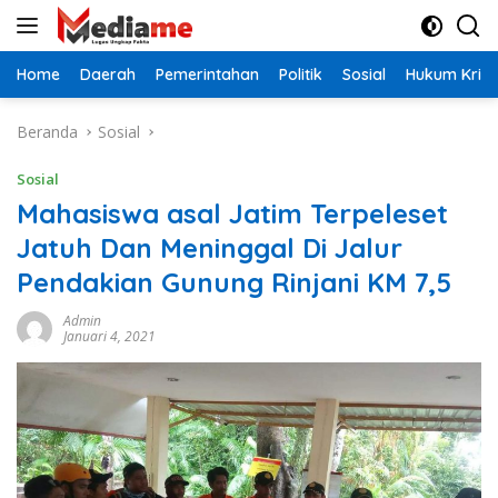
Langsung
ke
konten
Home
Daerah
Pemerintahan
Politik
Sosial
Hukum Krimi
Beranda
Sosial
Sosial
Mahasiswa asal Jatim Terpeleset
Jatuh Dan Meninggal Di Jalur
Pendakian Gunung Rinjani KM 7,5
Admin
Januari 4, 2021