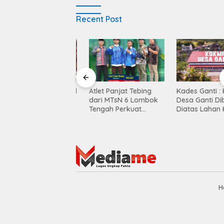
Recent Post
Balen Soultan Hotel
Atlet Panjat Tebing
Kades Ganti : KD
titusi Pendidikan
dari MTsN 6 Lombok
Desa Ganti Diban
egrasi Dunia Bisnis
Tengah Perkuat
Diatas Lahan KUD
Kontingen di Porprov
Mekar Sari
NTB
H