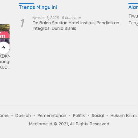
Trends Mingu Ini
Ala
Tiwu
1
Agustus 1, 2026
0 Komentar
Ten
De Balen Soultan Hotel Institusi Pendidikan
Integrasi Dunia Bisnis
KMP
Kerahkan Kekuatan
Pemkab Loteng
Sukse
gun
Personil Kodim
Kembali Raih Opini
Melalu
1620/Loteng Gelar
WTP Ke 14 Kalinya
Balen
Patroli Skala Besar
Dapat
ome
Daerah
Pemerintahan
Politik
Sosial
Hukum Krimi
Mediame.id © 2021, All Rights Reserved