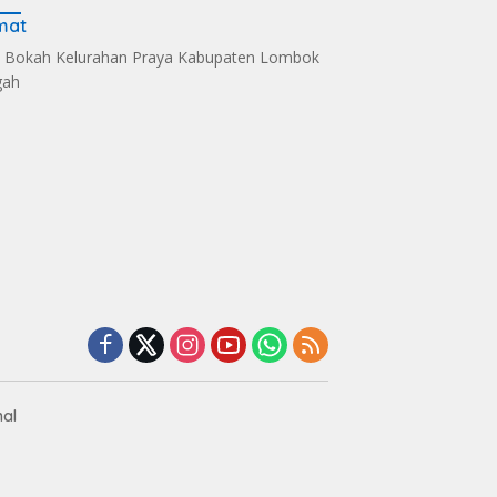
mat
 Bokah Kelurahan Praya Kabupaten Lombok
gah
s Kelola Sampah
Dandim 1620/Loteng
Sintia Mariska Hadir
i Eco Enzym, De
Pimpin Korps Raport
Meriahkan
 Soultan Lombok
Lima Anggota Purna
‎Bhayangkara Riding
 Penghargaan
Tugas
Day 2026
nal