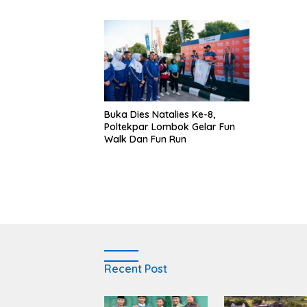
membangun opini publik yang
Narkoba
sehat dan obyektif
Buka Dies Natalies Ke-8,
Poltekpar Lombok Gelar Fun
Walk Dan Fun Run
Recent Post