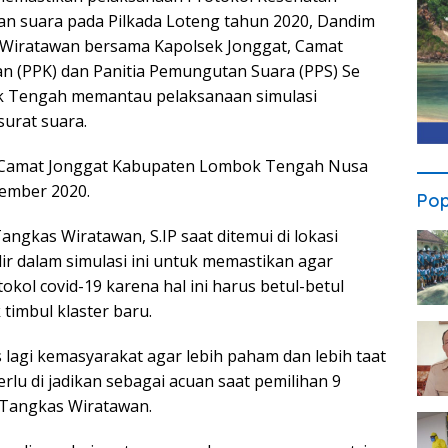
an suara pada Pilkada Loteng tahun 2020, Dandim
s Wiratawan bersama Kapolsek Jonggat, Camat
n (PPK) dan Panitia Pemungutan Suara (PPS) Se
 Tengah memantau pelaksanaan simulasi
urat suara.
tor Camat Jonggat Kabupaten Lombok Tengah Nusa
ember 2020.
Pop
angkas Wiratawan, S.IP saat ditemui di lokasi
ir dalam simulasi ini untuk memastikan agar
tokol covid-19 karena hal ini harus betul-betul
timbul klaster baru.
uas lagi kemasyarakat agar lebih paham dan lebih taat
erlu di jadikan sebagai acuan saat pemilihan 9
u Tangkas Wiratawan.