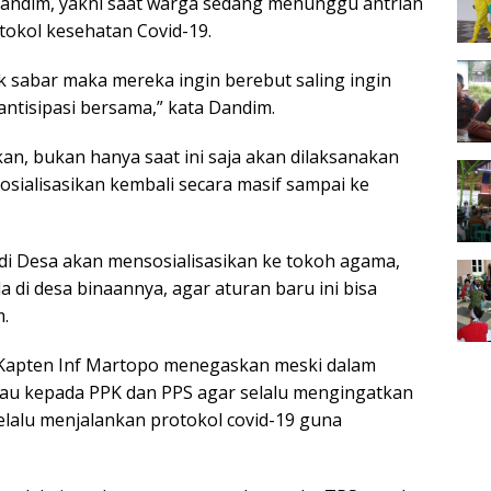
a Dandim, yakni saat warga sedang menunggu antrian
tokol kesehatan Covid-19.
 sabar maka mereka ingin berebut saling ingin
antisipasi bersama,” kata Dandim.
n, bukan hanya saat ini saja akan dilaksanakan
 sosialisasikan kembali secara masif sampai ke
 di Desa akan mensosialisasikan ke tokoh agama,
di desa binaannya, agar aturan baru ini bisa
m.
Kapten Inf Martopo menegaskan meski dalam
u kepada PPK dan PPS agar selalu mengingatkan
lalu menjalankan protokol covid-19 guna