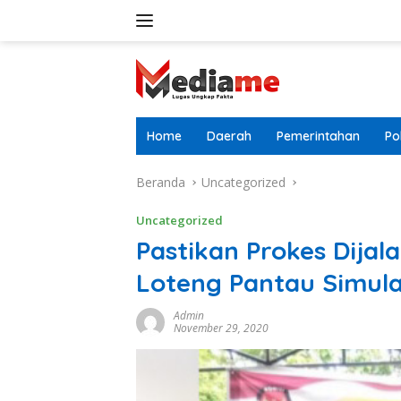
Langsung
ke
konten
Home
Daerah
Pemerintahan
Pol
Beranda
Uncategorized
Uncategorized
Pastikan Prokes Dija
Loteng Pantau Simul
Admin
November 29, 2020