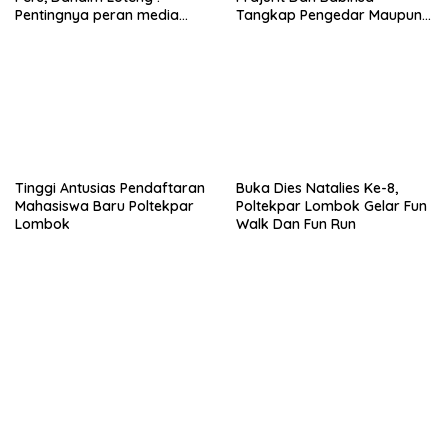
Pentingnya peran media
Tangkap Pengedar Maupun
dalam membangun opini
Pemakai Narkoba
publik yang sehat dan
obyektif
Tinggi Antusias Pendaftaran
Buka Dies Natalies Ke-8,
Mahasiswa Baru Poltekpar
Poltekpar Lombok Gelar Fun
Lombok
Walk Dan Fun Run