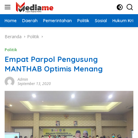
Langsung
ke
konten
Home
Daerah
Pemerintahan
Politik
Sosial
Hukum Krimi
Beranda
Politik
Politik
Empat Parpol Pengusung
MANTHAB Optimis Menang
Admin
September 13, 2020