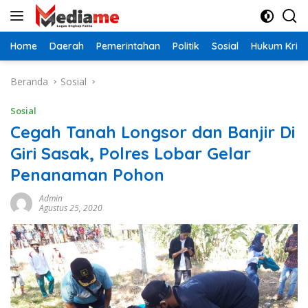
Langsung
ke
konten
Home
Daerah
Pemerintahan
Politik
Sosial
Hukum Krimi
Beranda
Sosial
Sosial
Cegah Tanah Longsor dan Banjir Di
Giri Sasak, Polres Lobar Gelar
Penanaman Pohon
Admin
Agustus 25, 2020