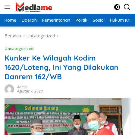
Langsung
ke
konten
Home
Daerah
Pemerintahan
Politik
Sosial
Hukum Krimi
Beranda
Uncategorized
Uncategorized
Kunker Ke Wilayah Kodim
1620/Loteng, Ini Yang Dilakukan
Danrem 162/WB
Admin
Agustus 7, 2020