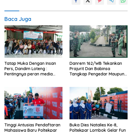
Baca Juga
Tatap Muka Dengan Insan
Danrem 162/WB Tekankan
Pers, Dandim Loteng :
Prajurit Dan Babinsa
Pentingnya peran media
Tangkap Pengedar Maupun
dalam membangun opini
Pemakai Narkoba
publik yang sehat dan
obyektif
Tinggi Antusias Pendaftaran
Buka Dies Natalies Ke-8,
Mahasiswa Baru Poltekpar
Poltekpar Lombok Gelar Fun