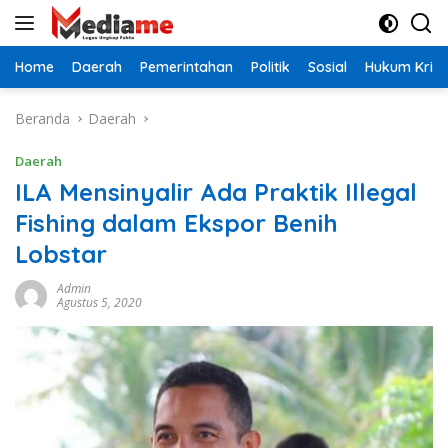
Langsung
ke
konten
Home
Daerah
Pemerintahan
Politik
Sosial
Hukum Krimi
Beranda
Daerah
Daerah
ILA Mensinyalir Ada Praktik Illegal
Fishing dalam Ekspor Benih
Lobstar
Admin
Agustus 5, 2020