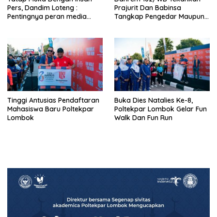
Pers, Dandim Loteng :
Prajurit Dan Babinsa
Pentingnya peran media
Tangkap Pengedar Maupun
dalam membangun opini
Pemakai Narkoba
publik yang sehat dan
obyektif
Tinggi Antusias Pendaftaran
Buka Dies Natalies Ke-8,
Mahasiswa Baru Poltekpar
Poltekpar Lombok Gelar Fun
Lombok
Walk Dan Fun Run