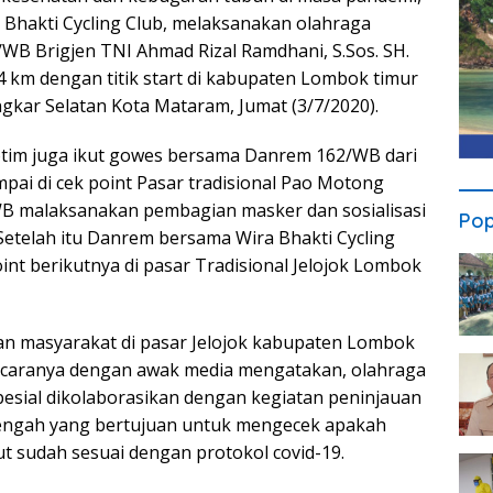
hakti Cycling Club, melaksanakan olahraga
WB Brigjen TNI Ahmad Rizal Ramdhani, S.Sos. SH.
 km dengan titik start di kabupaten Lombok timur
ngkar Selatan Kota Mataram, Jumat (3/7/2020).
otim juga ikut gowes bersama Danrem 162/WB dari
mpai di cek point Pasar tradisional Pao Motong
WB malaksanakan pembagian masker dan sosialisasi
Pop
Setelah itu Danrem bersama Wira Bhakti Cycling
nt berikutnya di pasar Tradisional Jelojok Lombok
n masyarakat di pasar Jelojok kabupaten Lombok
aranya dengan awak media mengatakan, olahraga
spesial dikolaborasikan dengan kegiatan peninjauan
engah yang bertujuan untuk mengecek apakah
ut sudah sesuai dengan protokol covid-19.