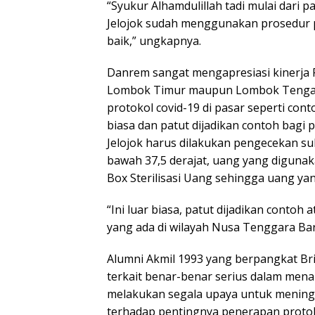
“Syukur Alhamdulillah tadi mulai dari
Jelojok sudah menggunakan prosedur pro
baik,” ungkapnya.
Danrem sangat mengapresiasi kinerja 
Lombok Timur maupun Lombok Tengah, d
protokol covid-19 di pasar seperti con
biasa dan patut dijadikan contoh bagi 
Jelojok harus dilakukan pengecekan 
bawah 37,5 derajat, uang yang digunaka
Box Sterilisasi Uang sehingga uang yan
“Ini luar biasa, patut dijadikan contoh 
yang ada di wilayah Nusa Tenggara Bar
Alumni Akmil 1993 yang berpangkat Bri
terkait benar-benar serius dalam mena
melakukan segala upaya untuk meningk
terhadap pentingnya penerapan proto