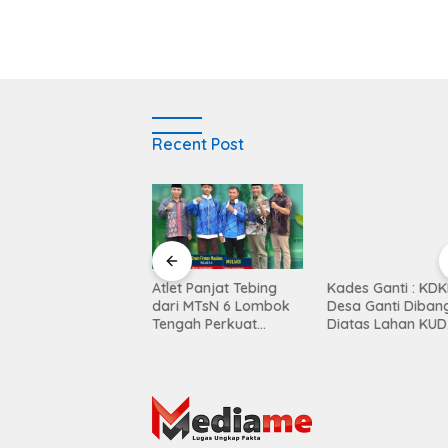
Recent Post
Balen Soultan Hotel
Atlet Panjat Tebing
Kades Ganti : KD
titusi Pendidikan
dari MTsN 6 Lombok
Desa Ganti Diban
egrasi Dunia Bisnis
Tengah Perkuat
Diatas Lahan KUD
Kontingen di Porprov
Mekar Sari
NTB