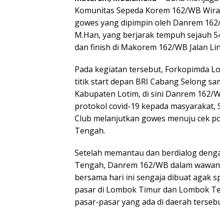
Komunitas Sepeda Korem 162/WB Wira B
gowes yang dipimpin oleh Danrem 162/
M.Han, yang berjarak tempuh sejauh 54
dan finish di Makorem 162/WB Jalan Li
Pada kegiatan tersebut, Forkopimda L
titik start depan BRI Cabang Selong sa
Kabupaten Lotim, di sini Danrem 162/
protokol covid-19 kepada masyarakat, 
Club melanjutkan gowes menuju cek poi
Tengah.
Setelah memantau dan berdialog denga
Tengah, Danrem 162/WB dalam wawanc
bersama hari ini sengaja dibuat agak 
pasar di Lombok Timur dan Lombok T
pasar-pasar yang ada di daerah terseb