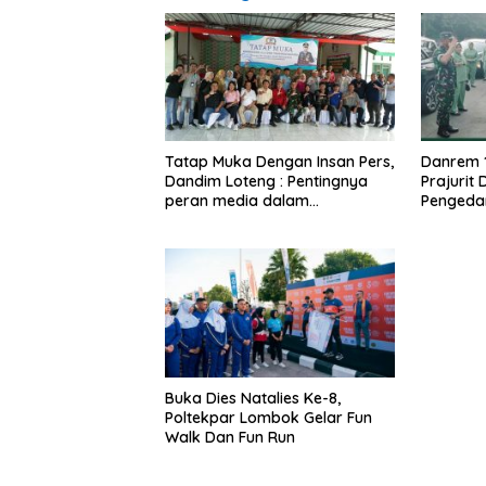
Tatap Muka Dengan Insan Pers,
Danrem 
Dandim Loteng : Pentingnya
Prajurit
peran media dalam
Pengeda
membangun opini publik yang
Narkoba
sehat dan obyektif
Buka Dies Natalies Ke-8,
Poltekpar Lombok Gelar Fun
Walk Dan Fun Run