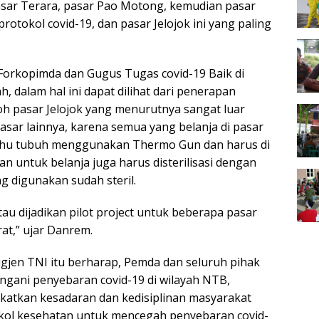
 pasar Terara, pasar Pao Motong, kemudian pasar
tokol covid-19, dan pasar Jelojok ini yang paling
Forkopimda dan Gugus Tugas covid-19 Baik di
alam hal ini dapat dilihat dari penerapan
toh pasar Jelojok yang menurutnya sangat luar
pasar lainnya, karena semua yang belanja di pasar
suhu tubuh menggunakan Thermo Gun dan harus di
n untuk belanja juga harus disterilisasi dengan
g digunakan sudah steril.
atau dijadikan pilot project untuk beberapa pasar
at,” ujar Danrem.
gjen TNI itu berharap, Pemda dan seluruh pihak
ngani penyebaran covid-19 di wilayah NTB,
atkan kesadaran dan kedisiplinan masyarakat
kol kesehatan untuk mencegah penyebaran covid-