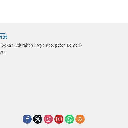
mat
 Bokah Kelurahan Praya Kabupaten Lombok
gah
s Kelola Sampah
Dandim 1620/Loteng
Sintia Mariska Hadir
i Eco Enzym, De
Pimpin Korps Raport
Meriahkan
 Soultan Lombok
Lima Anggota Purna
‎Bhayangkara Riding
 Penghargaan
Tugas
Day 2026