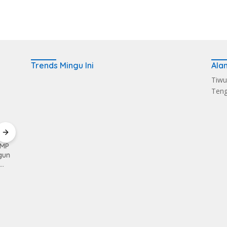
Trends Mingu Ini
Ala
Tiwu
Ten
KMP
Kerahkan Kekuatan
Pemkab Loteng
Sukse
gun
Personil Kodim
Kembali Raih Opini
Melalu
1620/Loteng Gelar
WTP Ke 14 Kalinya
Balen
Patroli Skala Besar
Dapat