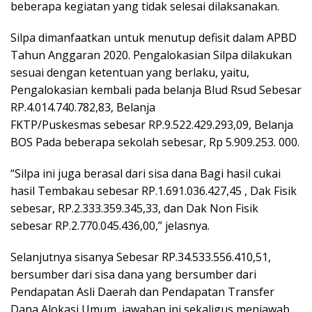
beberapa kegiatan yang tidak selesai dilaksanakan.
Silpa dimanfaatkan untuk menutup defisit dalam APBD
Tahun Anggaran 2020. Pengalokasian Silpa dilakukan
sesuai dengan ketentuan yang berlaku, yaitu,
Pengalokasian kembali pada belanja Blud Rsud Sebesar
RP.4.014.740.782,83, Belanja
FKTP/Puskesmas sebesar RP.9.522.429.293,09, Belanja
BOS Pada beberapa sekolah sebesar, Rp 5.909.253. 000.
“Silpa ini juga berasal dari sisa dana Bagi hasil cukai
hasil Tembakau sebesar RP.1.691.036.427,45 , Dak Fisik
sebesar, RP.2.333.359.345,33, dan Dak Non Fisik
sebesar RP.2.770.045.436,00,” jelasnya.
Selanjutnya sisanya Sebesar RP.34.533.556.410,51,
bersumber dari sisa dana yang bersumber dari
Pendapatan Asli Daerah dan Pendapatan Transfer
Dana Alokasi Umum, jawaban ini sekaligus menjawab