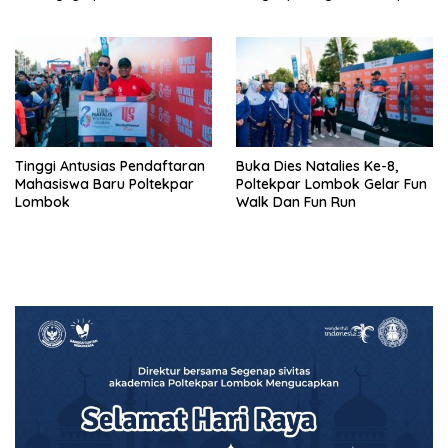
dalam membangun opini
Pemakai Narkoba
publik yang sehat dan
obyektif
Tinggi Antusias Pendaftaran
Buka Dies Natalies Ke-8,
Mahasiswa Baru Poltekpar
Poltekpar Lombok Gelar Fun
Lombok
Walk Dan Fun Run