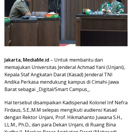
Jakarta, MediaMe.id
– Untuk membantu dan
memajukan Universitas Jenderal Achmad Yani (Unjani),
Kepala Staf Angkatan Darat (Kasad) Jenderal TNI
Andika Perkasa mendukung kampus di Cimahi-Jawa
Barat sebagai _Digital/Smart Campus_.
Hal tersebut disampaikan Kadispenad Kolonel Inf Nefra
Firdaus, S.E.,M.M selepas mengikuti audiensi Kasad
dengan Rektor Unjani, Prof. Hikmahanto Juwana S.H.,
LL.M., Ph.D., dan para Dekan Unjani, di Ruang Bina
Yudha II, Markas Besar Angkatan Darat (Mabesad),