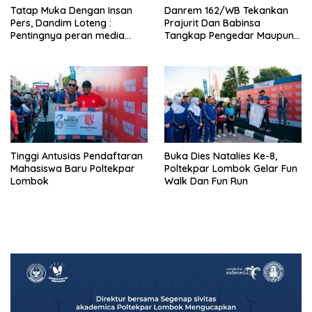
Tatap Muka Dengan Insan
Danrem 162/WB Tekankan
Pers, Dandim Loteng :
Prajurit Dan Babinsa
Pentingnya peran media
Tangkap Pengedar Maupun
dalam membangun opini
Pemakai Narkoba
publik yang sehat dan
obyektif
Tinggi Antusias Pendaftaran
Buka Dies Natalies Ke-8,
Mahasiswa Baru Poltekpar
Poltekpar Lombok Gelar Fun
Lombok
Walk Dan Fun Run