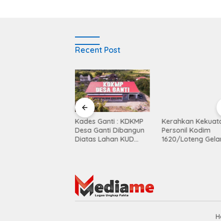
Recent Post
et Panjat Tebing
Kades Ganti : KDKMP
Kerahkan Kekuat
i MTsN 6 Lombok
Desa Ganti Dibangun
Personil Kodim
gah Perkuat
Diatas Lahan KUD
1620/Loteng Gela
tingen di Porprov
Mekar Sari
Patroli Skala Besa
B
H