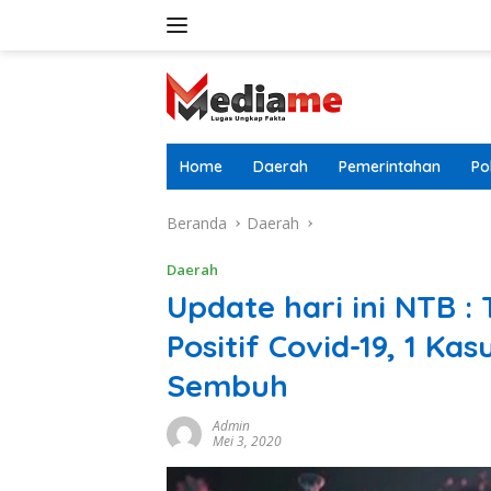
Langsung
ke
konten
Home
Daerah
Pemerintahan
Pol
Beranda
Daerah
Daerah
Update hari ini NTB : 
Positif Covid-19, 1 Ka
Sembuh
Admin
Mei 3, 2020