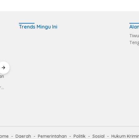
Trends Mingu Ini
Ala
Tiwu
Ten
an
Pemkab Loteng
Sukses Kelola Sampah
Dandi
Kembali Raih Opini
Melalui Eco Enzym, De
Pimpi
r
WTP Ke 14 Kalinya
Balen Soultan Lombok
Lima 
r
Dapat Penghargaan
Tugas
ome
Daerah
Pemerintahan
Politik
Sosial
Hukum Krimi