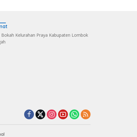
mat
 Bokah Kelurahan Praya Kabupaten Lombok
gah
m 1620/Loteng
Sintia Mariska Hadir
‎Dari Selaparang ke
n Korps Raport
Meriahkan
Mandalika
Anggota Purna
‎Bhayangkara Riding
Bhayangkara Riding
Day 2026
Day 2026
nal