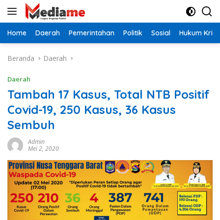
Langsung
ke
konten
Home
Daerah
Pemerintahan
Politik
Sosial
Hukum Krimi
Beranda
Daerah
Daerah
Tambah 17 Kasus, Total NTB Positif
Covid-19, 250 Kasus, 36 Kasus
Sembuh
Admin
Mei 2, 2020