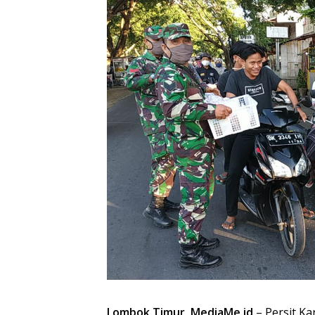
Lombok Timur, MediaMe.id
– Persit Ka