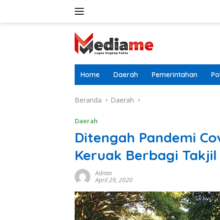
Langsung
ke
konten
Home
Daerah
Pemerintahan
Pol
Beranda
Daerah
Daerah
Ditengah Pandemi Covi
Keruak Berbagi Takjil
Admin
April 29, 2020