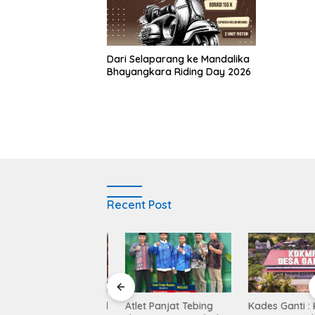
‎Dari Selaparang ke Mandalika
Bhayangkara Riding Day 2026
Recent Post
Balen Soultan Hotel
Atlet Panjat Tebing
Kades Ganti : KD