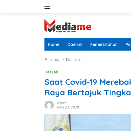
Langsung
ke
konten
Home
Daerah
Pemerintahan
Pol
Beranda
Daerah
Daerah
Saat Covid-19 Mereba
Raya Bertajuk Tingk
Admin
April 23, 2020