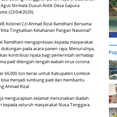
H. Agus Nirmala Dusun Antik Desa Gapura
mis (23/04/2020).
WB Kolonel Czi Ahmad Rizal Ramdhani Bersama
Kita Tingkatkan Ketahanan Pangan Nasional”.
al Ramdhani mengapresiasi kepada masyarakat
n dukungan pada acara panen raya. Menurutnya,
Pop
ikan kontribusi nyata bagi pemerintah terhadap
ama padi ditengah-tengah wabah virus corona.
kitar 66.000 ton beras untuk Kabupaten Lombok
bisa menjadi lumbung padi dan membantu
ng Ahmad Rizal.
uga mengucapkan selamat menunaikan ibadah
ah kepada seluruh masyarakat Nusa Tenggara