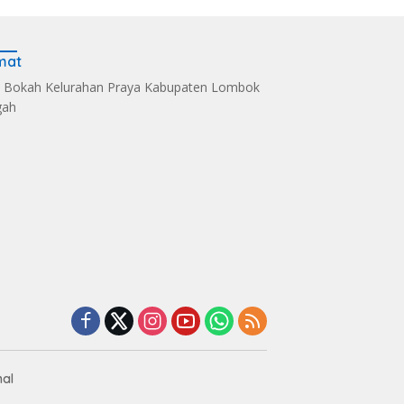
mat
 Bokah Kelurahan Praya Kabupaten Lombok
gah
m 1620/Loteng
Sintia Mariska Hadir
‎Dari Selaparang ke
n Korps Raport
Meriahkan
Mandalika
Anggota Purna
‎Bhayangkara Riding
Bhayangkara Riding
Day 2026
Day 2026
nal