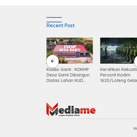
Recent Post
et Panjat Tebing
Kades Ganti : KDKMP
Kerahkan Kekuat
i MTsN 6 Lombok
Desa Ganti Dibangun
Personil Kodim
gah Perkuat
Diatas Lahan KUD
1620/Loteng Gela
tingen di Porprov
Mekar Sari
Patroli Skala Besa
B
H