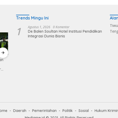
Trends Mingu Ini
Ala
Tiwu
1
Agustus 1, 2026
0 Komentar
Ten
De Balen Soultan Hotel Institusi Pendidikan
Integrasi Dunia Bisnis
an
Pemkab Loteng
Sukses Kelola Sampah
Dandi
Kembali Raih Opini
Melalui Eco Enzym, De
Pimpi
r
WTP Ke 14 Kalinya
Balen Soultan Lombok
Lima 
r
Dapat Penghargaan
Tugas
ome
Daerah
Pemerintahan
Politik
Sosial
Hukum Krimi
Mediame.id © 2021, All Rights Reserved